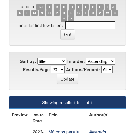
Jump to:
0-9
A
B
C
D
E
F
G
H
I
J
K
L
M
N
O
P
Q
R
S
T
U
V
W
X
Y
Z
or enter first few letters:
Sort by:
In order:
Results/Page
Authors/Record:
Showing results 1 to 1 of 1
Preview
Issue
Title
Author(s)
Date
2023-
Métodos para la
Alvarado