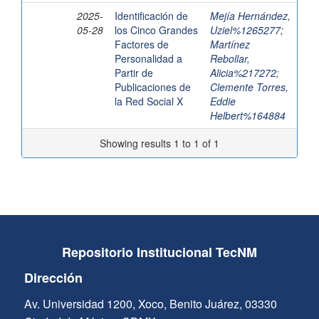
2025-
Identificación de
Mejía Hernández,
05-28
los Cinco Grandes
Uziel%1265277
;
Factores de
Martínez
Personalidad a
Rebollar,
Partir de
Alicia%217272
;
Publicaciones de
Clemente Torres,
la Red Social X
Eddie
Helbert%164884
Showing results 1 to 1 of 1
Repositorio Institucional TecNM
Dirección
Av. Universidad 1200, Xoco, Benito Juárez, 03330