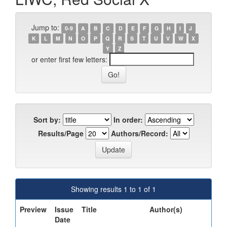
Jump to:
0-9
A
B
C
D
E
F
G
H
I
J
K
L
M
N
O
P
Q
R
S
T
U
V
W
X
Y
Z
or enter first few letters:
Sort by:
In order:
Results/Page
Authors/Record:
Showing results 1 to 1 of 1
Preview
Issue
Title
Author(s)
Date