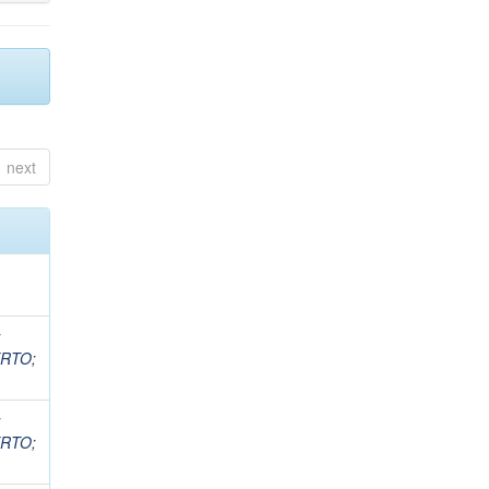
next
;
ERTO
;
;
ERTO
;