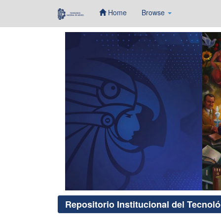
Home
Browse
Skip
navigation
Repositorio Institucional del Tecnol