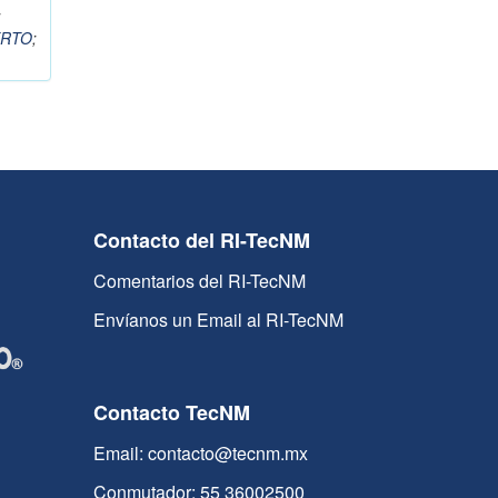
;
ERTO
;
Contacto del RI-TecNM
Comentarios del RI-TecNM
Envíanos un Email al RI-TecNM
Contacto TecNM
Email: contacto@tecnm.mx
Conmutador: 55 36002500