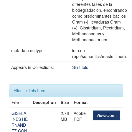
diferentes fases de la
biodegradación, encontrando
como predominantes bacilos
Gram (-), levaduras Gram
(+), Clostridium, Plectridium,
Methanosaetas y
Methanobacterium.
metadata.dc.type:
info:eu-
repo/semantics/masterThesis
Appears in Collections:
Sin título
Files in This Item:
File
Description
Size
Format
GISELA
2.76
Adobe
View/Open
INÉS HE
MB
PDF
RNÁND
EZ CON