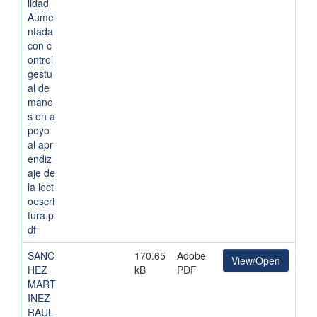
lidad
Aume
ntada
con c
ontrol
gestu
al de
mano
s en a
poyo
al apr
endiz
aje de
la lect
oescri
tura.p
df
SANC
170.65
Adobe
View/Open
HEZ
kB
PDF
MART
INEZ
RAUL