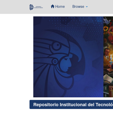
Home
Browse
Skip
navigation
Repositorio Institucional del Tecnol