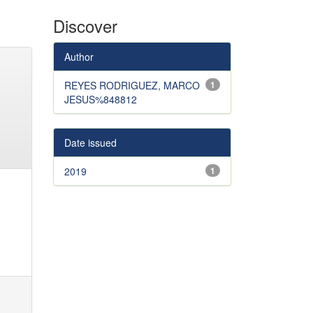
Discover
Author
REYES RODRIGUEZ, MARCO
1
JESUS%848812
Date issued
2019
1