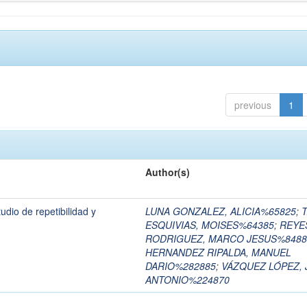
previous
1
Author(s)
tudio de repetibilidad y
LUNA GONZALEZ, ALICIA%65825
;
T
ESQUIVIAS, MOISES%64385
;
REYE
RODRIGUEZ, MARCO JESUS%8488
HERNANDEZ RIPALDA, MANUEL
DARIO%282885
;
VÁZQUEZ LÓPEZ, 
ANTONIO%224870