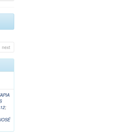
next
APIA
S
12
;
JOSÉ