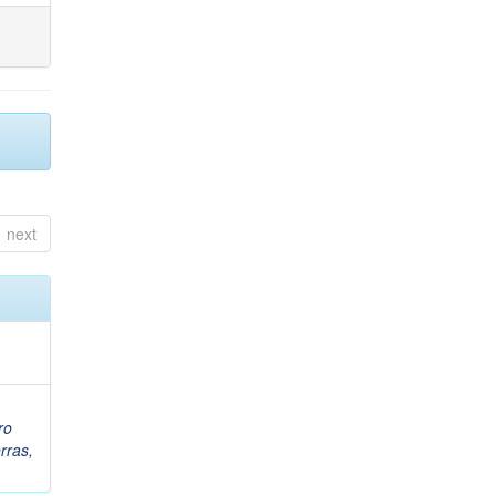
next
ro
rras,