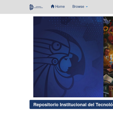
Home
Browse
Skip
navigation
Repositorio Institucional del Tecnol