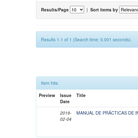
Results/Page
|
Sort items by
Results 1-1 of 1 (Search time: 0.001 seconds).
Item hits:
Preview
Issue
Title
Date
2019-
MANUAL DE PRÁCTICAS DE I
02-04