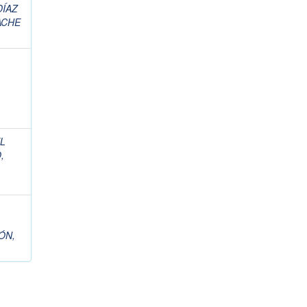
DÍAZ
ACHE
L
,
ÓN,