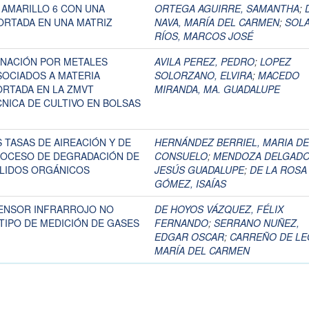
AMARILLO 6 CON UNA
ORTEGA AGUIRRE, SAMANTHA
;
ORTADA EN UNA MATRIZ
NAVA, MARÍA DEL CARMEN
;
SOL
RÍOS, MARCOS JOSÉ
INACIÓN POR METALES
AVILA PEREZ, PEDRO
;
LOPEZ
ASOCIADOS A MATERIA
SOLORZANO, ELVIRA
;
MACEDO
RTADA EN LA ZMVT
MIRANDA, MA. GUADALUPE
CNICA DE CULTIVO EN BOLSAS
 TASAS DE AIREACIÓN Y DE
HERNÁNDEZ BERRIEL, MARIA DE
ROCESO DE DEGRADACIÓN DE
CONSUELO
;
MENDOZA DELGADO
OLIDOS ORGÁNICOS
JESÚS GUADALUPE
;
DE LA ROSA
GÓMEZ, ISAÍAS
ENSOR INFRARROJO NO
DE HOYOS VÁZQUEZ, FÉLIX
TIPO DE MEDICIÓN DE GASES
FERNANDO
;
SERRANO NUÑEZ,
EDGAR OSCAR
;
CARREÑO DE LE
MARÍA DEL CARMEN