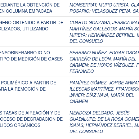
EDIANTE LA OBTENCIÓN DE
MONSERRAT
;
MURO URISTA, CL
 EN COLUMNA EMPACADA
ROSARIO
;
VELASQUEZ PEÑA, SA
GENO OBTENIDO A PARTIR DE
CUARTO GONZAGA, JESSICA MA
LIZADOS, UTILIZANDO
MARTÍNEZ GALLEGOS, MARÍA S
MIREYA
;
HERNÁNDEZ BERRIEL, 
DEL CONSUELO
SENSORINFRARROJO NO
SERRANO NUÑEZ, EDGAR OSCA
TIPO DE MEDICIÓN DE GASES
CARREÑO DE LEÓN, MARÍA DEL
CARMEN
;
DE HOYOS VÁZQUEZ, F
FERNANDO
 POLIMÉRICO A PARTIR DE
RAMÍREZ GÓMEZ, JORGE ARMA
ARA LA REMOCIÓN DE
ILLESCAS MARTÍNEZ, FRANCISC
JAVIER
;
DÍAZ NAVA, MARÍA DEL
CARMEN
S TASAS DE AIREACIÓN Y DE
MENDOZA DELGADO, JESÚS
ROCESO DE DEGRADACIÓN DE
GUADALUPE
;
DE LA ROSA GÓME
OLIDOS ORGÁNICOS
ISAÍAS
;
HERNÁNDEZ BERRIEL, M
DEL CONSUELO