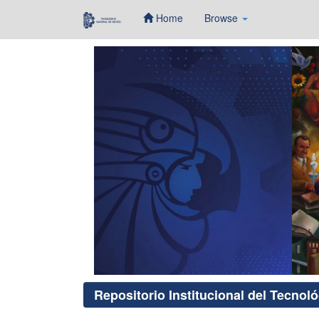
Home
Browse
Skip
navigation
Repositorio Institucional del Tecnol