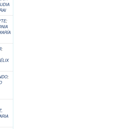
AUDIA
RAI
YTE
;
ONIA
MARÍA
R
;
ÉLIX
NDO
;
O
Z,
ARIA