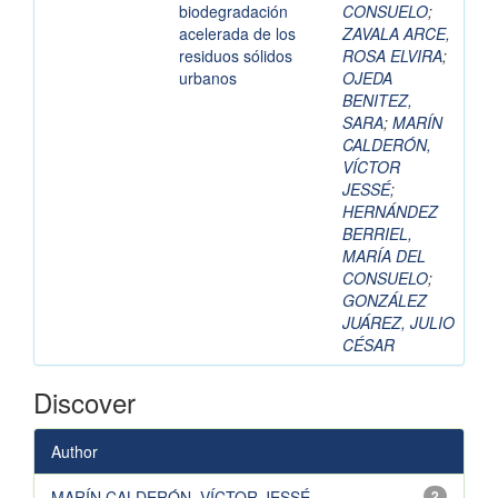
biodegradación
CONSUELO
;
acelerada de los
ZAVALA ARCE,
residuos sólidos
ROSA ELVIRA
;
urbanos
OJEDA
BENITEZ,
SARA
;
MARÍN
CALDERÓN,
VÍCTOR
JESSÉ
;
HERNÁNDEZ
BERRIEL,
MARÍA DEL
CONSUELO
;
GONZÁLEZ
JUÁREZ, JULIO
CÉSAR
Discover
Author
MARÍN CALDERÓN, VÍCTOR JESSÉ
2