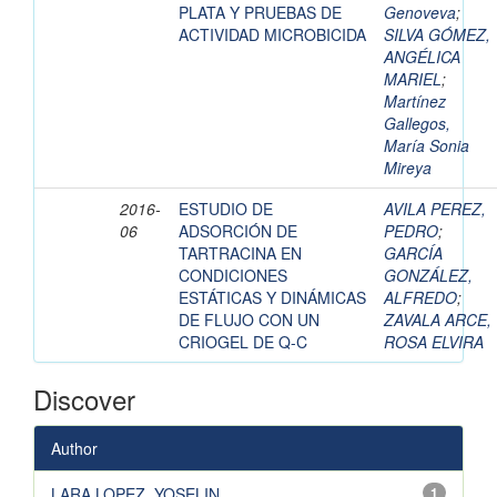
PLATA Y PRUEBAS DE
Genoveva
;
ACTIVIDAD MICROBICIDA
SILVA GÓMEZ,
ANGÉLICA
MARIEL
;
Martínez
Gallegos,
María Sonia
Mireya
2016-
ESTUDIO DE
AVILA PEREZ,
06
ADSORCIÓN DE
PEDRO
;
TARTRACINA EN
GARCÍA
CONDICIONES
GONZÁLEZ,
ESTÁTICAS Y DINÁMICAS
ALFREDO
;
DE FLUJO CON UN
ZAVALA ARCE,
CRIOGEL DE Q-C
ROSA ELVIRA
Discover
Author
LARA LOPEZ, YOSELIN
1