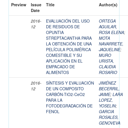
Preview
Issue
Title
Author(s)
Date
2016-
EVALUACIÓN DEL USO
ORTEGA
12
DE RESIDUOS DE
AGUILAR,
OPUNTIA
ROSA ELENA
;
STREPTACANTHA PARA
MOTA
LA OBTENCIÓN DE UNA
NAVARRETE,
PELÍCULA POLIMÉRICA
JAQUELINE
;
COMESTIBLE Y SU
MURO
APLICACIÓN EN EL
URISTA,
EMPACADO DE
CLAUDIA
ALIMENTOS
ROSARIO
2016-
SÍNTESIS Y EVALUACIÓN
JIMÉNEZ
12
DE UN COMPOSITO
BECERRIL,
CARBÓN-TiO2-CeO2
JAIME
;
LARA
PARA LA
LOPEZ,
FOTODEGRADACIÓN DE
YOSELIN
;
FENOL
GARCIA
ROSALES,
GENOVEVA