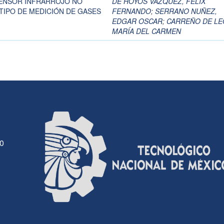
ENSOR INFRARROJO NO
DE HOYOS VÁZQUEZ, FÉLIX
TIPO DE MEDICIÓN DE GASES
FERNANDO
;
SERRANO NUÑEZ,
EDGAR OSCAR
;
CARREÑO DE LE
MARÍA DEL CARMEN
30