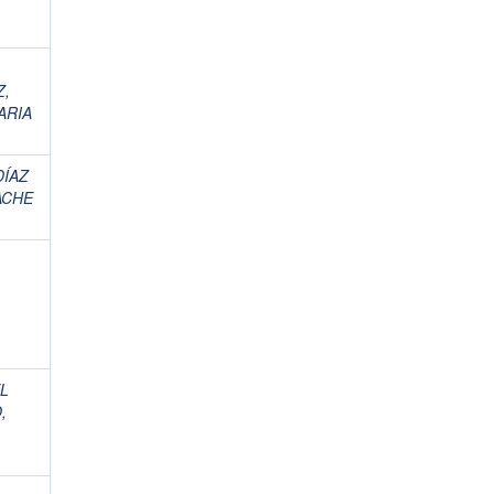
Z,
ARIA
DÍAZ
ACHE
L
,