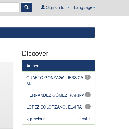
Sign on to:
Language
Discover
Author
CUARTO GONZAGA, JESSICA
1
M.
HERNÁNDEZ GÓMEZ, KARINA
1
LOPEZ SOLORZANO, ELVIRA
1
< previous
next >