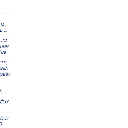
 M.
;
L C.
LICA
AUDIA
RAI
YTE
;
ONIA
MARÍA
R
;
ÉLIX
NDO
;
O