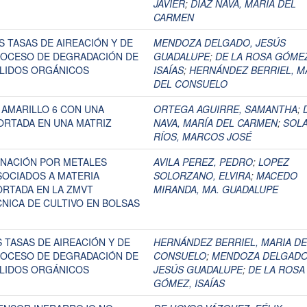
JAVIER
;
DÍAZ NAVA, MARÍA DEL
CARMEN
S TASAS DE AIREACIÓN Y DE
MENDOZA DELGADO, JESÚS
ROCESO DE DEGRADACIÓN DE
GUADALUPE
;
DE LA ROSA GÓME
OLIDOS ORGÁNICOS
ISAÍAS
;
HERNÁNDEZ BERRIEL, M
DEL CONSUELO
AMARILLO 6 CON UNA
ORTEGA AGUIRRE, SAMANTHA
;
ORTADA EN UNA MATRIZ
NAVA, MARÍA DEL CARMEN
;
SOL
RÍOS, MARCOS JOSÉ
INACIÓN POR METALES
AVILA PEREZ, PEDRO
;
LOPEZ
ASOCIADOS A MATERIA
SOLORZANO, ELVIRA
;
MACEDO
RTADA EN LA ZMVT
MIRANDA, MA. GUADALUPE
CNICA DE CULTIVO EN BOLSAS
 TASAS DE AIREACIÓN Y DE
HERNÁNDEZ BERRIEL, MARIA DE
ROCESO DE DEGRADACIÓN DE
CONSUELO
;
MENDOZA DELGADO
OLIDOS ORGÁNICOS
JESÚS GUADALUPE
;
DE LA ROSA
GÓMEZ, ISAÍAS