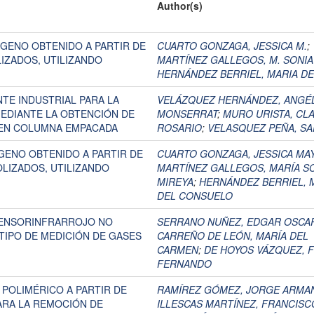
Author(s)
ÓGENO OBTENIDO A PARTIR DE
CUARTO GONZAGA, JESSICA M.
;
IZADOS, UTILIZANDO
MARTÍNEZ GALLEGOS, M. SONIA
HERNÁNDEZ BERRIEL, MARIA DE
TE INDUSTRIAL PARA LA
VELÁZQUEZ HERNÁNDEZ, ANGÉ
EDIANTE LA OBTENCIÓN DE
MONSERRAT
;
MURO URISTA, CL
 EN COLUMNA EMPACADA
ROSARIO
;
VELASQUEZ PEÑA, SA
GENO OBTENIDO A PARTIR DE
CUARTO GONZAGA, JESSICA MA
LIZADOS, UTILIZANDO
MARTÍNEZ GALLEGOS, MARÍA S
MIREYA
;
HERNÁNDEZ BERRIEL, 
DEL CONSUELO
SENSORINFRARROJO NO
SERRANO NUÑEZ, EDGAR OSCA
TIPO DE MEDICIÓN DE GASES
CARREÑO DE LEÓN, MARÍA DEL
CARMEN
;
DE HOYOS VÁZQUEZ, F
FERNANDO
 POLIMÉRICO A PARTIR DE
RAMÍREZ GÓMEZ, JORGE ARMA
ARA LA REMOCIÓN DE
ILLESCAS MARTÍNEZ, FRANCISC