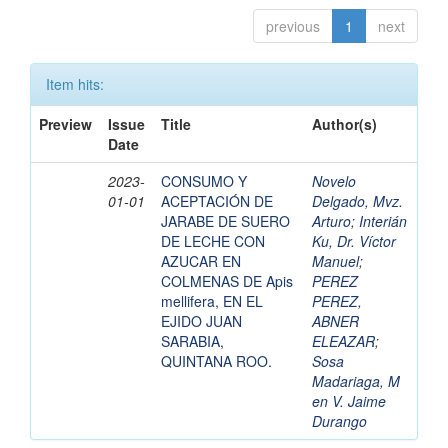
previous
1
next
Item hits:
Preview
Issue
Title
Author(s)
Date
2023-
CONSUMO Y
Novelo
01-01
ACEPTACIÓN DE
Delgado, Mvz.
JARABE DE SUERO
Arturo
;
Interián
DE LECHE CON
Ku, Dr. Víctor
AZUCAR EN
Manuel
;
COLMENAS DE Apis
PEREZ
mellifera, EN EL
PEREZ,
EJIDO JUAN
ABNER
SARABIA,
ELEAZAR
;
QUINTANA ROO.
Sosa
Madariaga, M
en V. Jaime
Durango