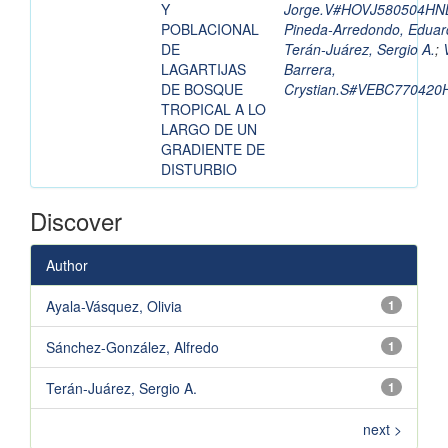
Y
Jorge.V#HOVJ580504H
POBLACIONAL
Pineda-Arredondo, Eduar
DE
Terán-Juárez, Sergio A.
;
LAGARTIJAS
Barrera,
DE BOSQUE
Crystian.S#VEBC77042
TROPICAL A LO
LARGO DE UN
GRADIENTE DE
DISTURBIO
Discover
Author
Ayala-Vásquez, Olivia
1
Sánchez-González, Alfredo
1
Terán-Juárez, Sergio A.
1
next >