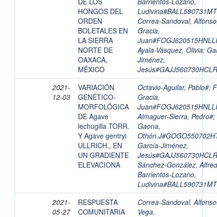
DE LOS
Barrientos-Lozano,
HONGOS DEL
Ludivina#BALL590731M
ORDEN
Correa-Sandoval, Alfons
BOLETALES EN
Gracia,
LA SIERRA
Juan#FOGJ620515HNLL
NORTE DE
Ayala-Vásquez, Olivia
;
Gar
OAXACA,
Jiménez,
MÉXICO
Jesús#GAJJ560730HCL
2021-
VARIACIÓN
Octavio-Aguilar, Pablo#
;
F
12-03
GENÉTICO-
Gracia,
MORFOLÓGICA
Juan#FOGJ620515HNLL
DE Agave
Almaguer-Sierra, Pedro#
;
lechugilla TORR.
Gaona,
Y Agave gentryi
Othón.J#GOGO550702H
ULLRICH., EN
García-Jiménez,
UN GRADIENTE
Jesús#GAJJ560730HCL
ELEVACIONA
Sánchez-González, Alfre
Barrientos-Lozano,
Ludivina#BALL590731M
2021-
RESPUESTA
Correa-Sandoval, Alfons
05-27
COMUNITARIA
Vega,