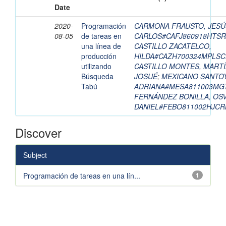
Date
2020-
Programación
CARMONA FRAUSTO, JESÚ
08-05
de tareas en
CARLOS#CAFJ860918HTS
una línea de
CASTILLO ZACATELCO,
producción
HILDA#CAZH700324MPLSC
utilizando
CASTILLO MONTES, MART
Búsqueda
JOSUÉ
;
MEXICANO SANTO
Tabú
ADRIANA#MESA811003MG
FERNÁNDEZ BONILLA, OS
DANIEL#FEBO811002HJCR
Discover
Subject
Programación de tareas en una lín...
1