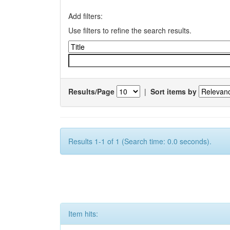
Add filters:
Use filters to refine the search results.
Results/Page
|
Sort items by
Results 1-1 of 1 (Search time: 0.0 seconds).
Item hits: