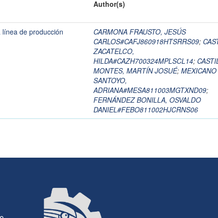
Author(s)
 línea de producción
CARMONA FRAUSTO, JESÚS
CARLOS#CAFJ860918HTSRRS09
;
CAS
ZACATELCO,
HILDA#CAZH700324MPLSCL14
;
CASTI
MONTES, MARTÍN JOSUÉ
;
MEXICANO
SANTOYO,
ADRIANA#MESA811003MGTXND09
;
FERNÁNDEZ BONILLA, OSVALDO
DANIEL#FEBO811002HJCRNS06