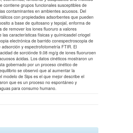
ue contiene grupos funcionales susceptibles de
cias contaminantes en ambientes acuosos. Del
etálicos con propiedades adsorbentes que pueden
sito a base de quitosano y tepojal, enforma de
s de remover los iones fluoruro a valores
as características físicas y químicasdel criogel
opia electrónica de barrido conespectroscopia de
e adsorción y espectrofotometría FTIR. El
pacidad de sorciónde 9.08 mg/g de iones fluoruroen
acuosos ácidas. Los datos cinéticos mostraron un
esta gobernado por un proceso cinético de
 equilibrio se observó que al aumentar la
l modelo de Sips es el que mejor describe el
raron que es un proceso no espontáneo y
de aguas para consumo humano.