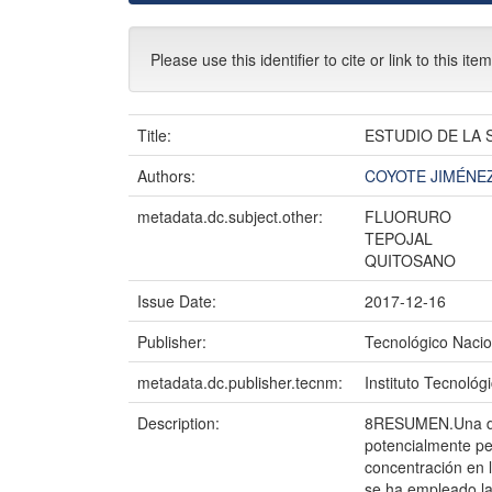
Please use this identifier to cite or link to this ite
Title:
ESTUDIO DE LA
Authors:
COYOTE JIMÉNE
metadata.dc.subject.other:
FLUORURO
TEPOJAL
QUITOSANO
Issue Date:
2017-12-16
Publisher:
Tecnológico Nacio
metadata.dc.publisher.tecnm:
Instituto Tecnológ
Description:
8RESUMEN.Una de l
potencialmente pe
concentración en 
se ha empleado la