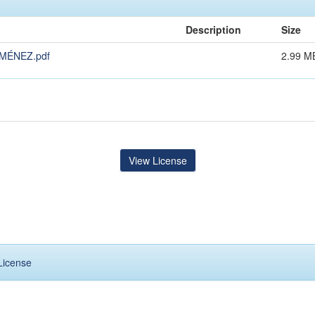
Description
Size
MÉNEZ.pdf
2.99 M
View License
License