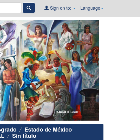
Sign on to:
Language
sgrado
Estado de México
AL
Sin título