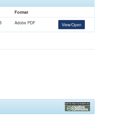
Format
B
Adobe PDF
View/Open