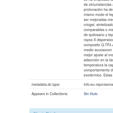
de circunstancias
protonación ha de
mismo modo el tep
ser mejoradas med
criogel, sintetiza
comparables o mejo
de quitosano y te
rayos X dispersivo
composito Q-TPJ-A
medio acuosocon u
mejor ajuste al m
adsorción en la fa
temperatura la ca
comportamiento de
exotérmico. Estas
metadata.dc.type:
info:eu-repo/sema
Appears in Collections:
Sin título