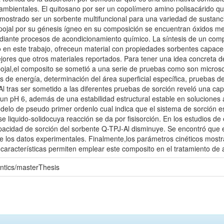
 ambientales. El quitosano por ser un copolímero amino polisacárido q
mostrado ser un sorbente multifuncional para una variedad de sustan
ojal por su génesis ígneo en su composición se encuentran óxidos m
iante procesos de acondicionamiento químico. La síntesis de un compo
do en este trabajo, ofreceun material con propiedades sorbentes capace
res que otros materiales reportados. Para tener una idea concreta de l
pojal,el composito se sometió a una serie de pruebas como son microsc
s de energía, determinación del área superficial específica, pruebas d
l tras ser sometido a las diferentes pruebas de sorción reveló una ca
n pH 6, además de una estabilidad estructural estable en soluciones 
odelo de pseudo primer ordenlo cual indica que el sistema de sorción 
se liquido-solidocuya reacción se da por fisisorción. En los estudios de
pacidad de sorción del sorbente Q-TPJ-Al disminuye. Se encontró que e
 los datos experimentales. Finalmente,los parámetros cinéticos most
 características permiten emplear este composito en el tratamiento 
ntics/masterThesis