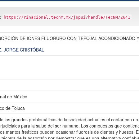
m:
https://rinacional.tecnm.mx/jspui/handle/TecNM/2641
 SORCIÓN DE IONES FLUORURO CON TEPOJAL ACONDICIONADO 
Z, JORGE CRISTÓBAL
nal de México
ico de Toluca
as grandes problemáticas de la sociedad actual es el contar con un 
rjudiciales para la salud del ser humano. Los compuestos que contienen
los mantos freáticos pueden ocasionar fluorosis de dientes y huesos. E
 técnica de la adsorción por demostrar que es una alternativa confiabl