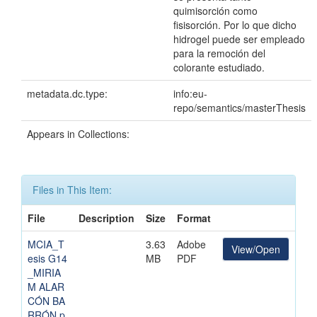
quimisorción como
fisisorción. Por lo que dicho
hidrogel puede ser empleado
para la remoción del
colorante estudiado.
metadata.dc.type:
info:eu-
repo/semantics/masterThesis
Appears in Collections:
Files in This Item:
File
Description
Size
Format
MCIA_T
3.63
Adobe
View/Open
esis G14
MB
PDF
_MIRIA
M ALAR
CÓN BA
RRÓN.p