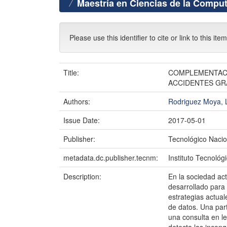
Maestría en Ciencias de la Compu
Please use this identifier to cite or link to this ite
Title:
COMPLEMENTACI
ACCIDENTES GR
Authors:
Rodriguez Moya, 
Issue Date:
2017-05-01
Publisher:
Tecnológico Nacio
metadata.dc.publisher.tecnm:
Instituto Tecnoló
Description:
En la sociedad ac
desarrollado para 
estrategias actual
de datos. Una part
una consulta en le