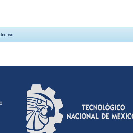
License
30