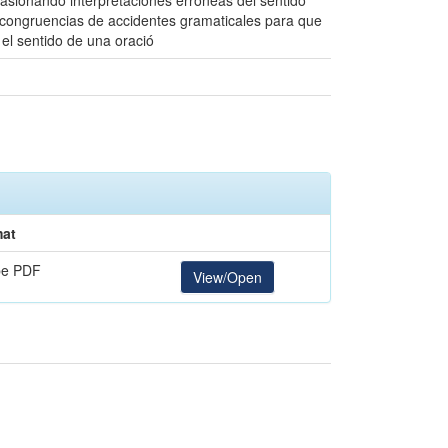
casionando interpretaciones erróneas del sentido
 incongruencias de accidentes gramaticales para que
 el sentido de una oració
at
be PDF
View/Open