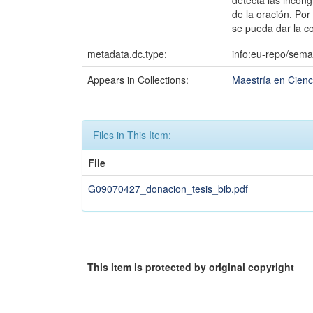
detecta las incon
de la oración. Por
se pueda dar la co
metadata.dc.type:
info:eu-repo/sema
Appears in Collections:
Maestría en Cienc
Files in This Item:
File
G09070427_donacion_tesis_bib.pdf
This item is protected by original copyright