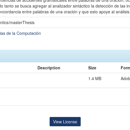
gruencias de accidentes gramaticales entre palabras de una oración, o
 lo tanto se busca agregar al analizador sintáctico la detección de las
ncordancia entre palabras de una oración y que esto apoye al análisis
ntics/masterThesis
ias de la Computación
Description
Size
Form
1.4 MB
Ado
View License