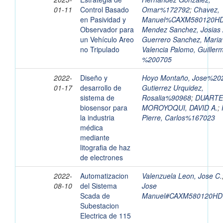
01-11
Control Basado
Omar%172792
;
Chavez,
en Pasividad y
Manuel%CAXM580120H
Observador para
Mendez Sanchez, Josias 
un Vehículo Areo
Guerrero Sanchez, Mari
no Tripulado
Valencia Palomo, Guiller
%200705
2022-
Diseño y
Hoyo Montaño, Jose%20
01-17
desarrollo de
Gutierrez Urquidez,
sistema de
Rosalia%90968
;
DUARTE
biosensor para
MOROYOQUI, DAVID A.
;
la industria
Pierre, Carlos%167023
médica
mediante
litografia de haz
de electrones
2022-
Automatizacion
Valenzuela Leon, Jose C.
08-10
del Sistema
Jose
Scada de
Manuel#CAXM580120H
Subestacion
Electrica de 115