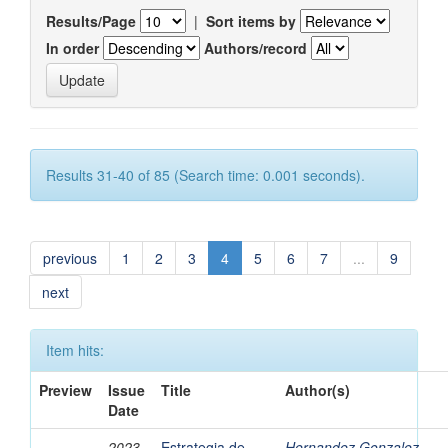
Results/Page
|
Sort items by
In order
Authors/record
Results 31-40 of 85 (Search time: 0.001 seconds).
previous
1
2
3
4
5
6
7
...
9
next
Item hits:
Preview
Issue
Title
Author(s)
Date
2023-
Estrategia de
Hernandez Gonzalez,