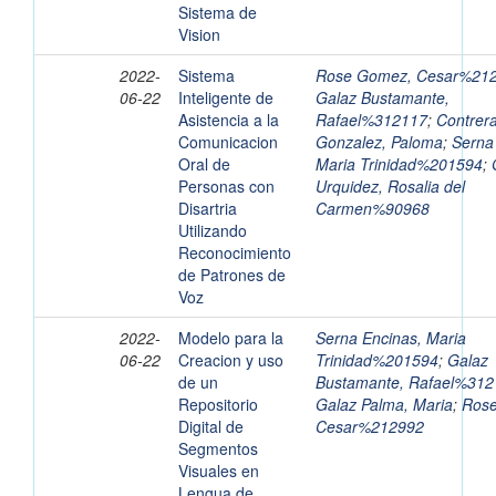
Sistema de
Vision
2022-
Sistema
Rose Gomez, Cesar%21
06-22
Inteligente de
Galaz Bustamante,
Asistencia a la
Rafael%312117
;
Contrer
Comunicacion
Gonzalez, Paloma
;
Serna
Oral de
Maria Trinidad%201594
;
Personas con
Urquidez, Rosalia del
Disartria
Carmen%90968
Utilizando
Reconocimiento
de Patrones de
Voz
2022-
Modelo para la
Serna Encinas, Maria
06-22
Creacion y uso
Trinidad%201594
;
Galaz
de un
Bustamante, Rafael%312
Repositorio
Galaz Palma, Maria
;
Ros
Digital de
Cesar%212992
Segmentos
Visuales en
Lengua de