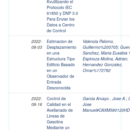
Kvutilizando el
Protocolo IEC
61850 y DNP 3.0
Para Enviar los
Datos a Centro
de Control
2022-
Estimacion de
Valencia Palomo,
08-03
Desplazamiento
Guillermo%200705
;
Guer
en una
Sanchez, Maria Eusebia
Estructura Tipo
Espinoza Molina, Adrian
;
Edificio Basado
Hernandez Gonzalez,
en un
Omar%172792
Observador de
Entrada
Desconocida
2022-
Control de
Garcia Arvayo , Jose A.
;
08-16
Calidad en el
Jose
Avellanado de
Manuel#CAXM580120H
Lineas de
Gasolina
Mediante un