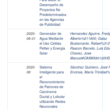
Desempeño de
Proyectos No
Predeterminados
en las Agencias
de Publicidad
2020-
Generador de
Hernandez Aguirre, Fred
06-01
Agua Mediante
Alberto%611800
;
Galaz
el Uso Celdas
Bustamante, Rafael%31
Peltier y Energia
Rascon Barcelo, Luis Ed
Solar
Chavez, Jose
Manuel#CAXM580120H
2020-
Sistema
Sánchez Quintero, José 
08
Inteligente para
Encinas, María Trinidad
el
Reconocimiento
de Patrones de
Carcinoma
Ductal y Lobular
utilizando Redes
Neuronales