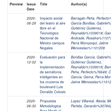
Preview
Issue
Title
Author(s)
Date
2020-
Impacto social
Barragán Peña, Perfecto
06-29
del teatro al aire
García Bonillas, Gabrie
libre en el
Gutiérrez Gutiérrez,
Tecnológico
Reynaldo%1039018
;
Gar
Nacional de
Andrade, Rosalva%1107
México campus
Parra Moroyoqui, Jaime
Nogales
Wenceslao%1101209
2020-
Evaluación para
Bonillas García, Gabrie
12-02
la
Gutiérrez Gutiérrez,
implementación
Reynaldo%1039018
;
Bar
de semáforos
Peña, Perfecto%76649
;
C
inteligentes en
García, Gema
;
Parra Mor
los cruceros de
Jaime Wenceslao%1101
boulevard Luis
Donaldo Colosio
2020-
Propuesta
Lopez Villareal, Alexia
;
M
06-30
Metodologica
Partida, Gerardo%30784
Para Medir el