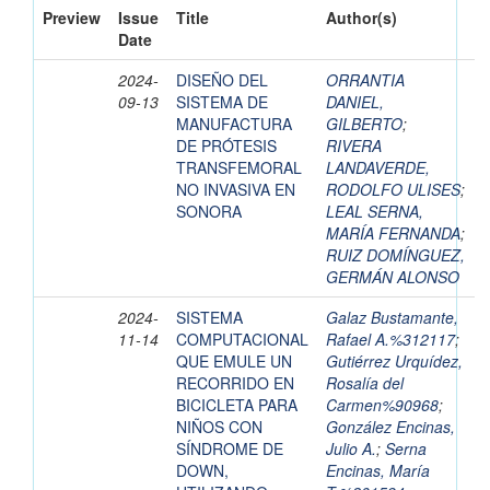
Preview
Issue
Title
Author(s)
Date
2024-
DISEÑO DEL
ORRANTIA
09-13
SISTEMA DE
DANIEL,
MANUFACTURA
GILBERTO
;
DE PRÓTESIS
RIVERA
TRANSFEMORAL
LANDAVERDE,
NO INVASIVA EN
RODOLFO ULISES
;
SONORA
LEAL SERNA,
MARÍA FERNANDA
;
RUIZ DOMÍNGUEZ,
GERMÁN ALONSO
2024-
SISTEMA
Galaz Bustamante,
11-14
COMPUTACIONAL
Rafael A.%312117
;
QUE EMULE UN
Gutiérrez Urquídez,
RECORRIDO EN
Rosalía del
BICICLETA PARA
Carmen%90968
;
NIÑOS CON
González Encinas,
SÍNDROME DE
Julio A.
;
Serna
DOWN,
Encinas, María