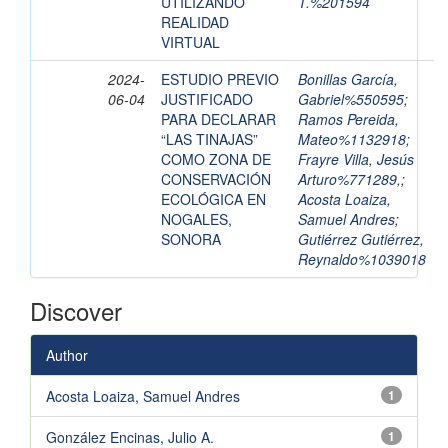
UTILIZANDO
T.%201594
REALIDAD
VIRTUAL
2024-
ESTUDIO PREVIO
Bonillas García,
06-04
JUSTIFICADO
Gabriel%550595
;
PARA DECLARAR
Ramos Pereida,
“LAS TINAJAS”
Mateo%1132918
;
COMO ZONA DE
Frayre Villa, Jesús
CONSERVACIÓN
Arturo%771289,
;
ECOLÓGICA EN
Acosta Loaiza,
NOGALES,
Samuel Andres
;
SONORA
Gutiérrez Gutiérrez,
Reynaldo%1039018
Discover
Author
Acosta Loaiza, Samuel Andres
1
González Encinas, Julio A.
1