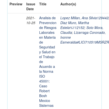
Preview
Issue
Title
Author(s)
Date
2021-
Analisis de
Lopez Millan, Ana Silvia129442
10-25
Prevencion
Diaz Muro, Martha
de Riesgos
Estela%112152
;
Soto Mora,
Laborales
Claudia
;
Lizarraga Coronado,
en Materia
Ivonne
de
Esmeralda#LICI710519MSRZR
Seguridad
y Salud en
el Trabajo
de
Acuerdo a
la Norma
ISO
45001:
Caso
Robert
Bosh
Mexico
Sisternas