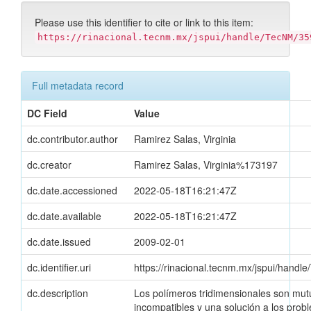
Please use this identifier to cite or link to this item:
https://rinacional.tecnm.mx/jspui/handle/TecNM/35
Full metadata record
DC Field
Value
dc.contributor.author
Ramirez Salas, Virginia
dc.creator
Ramirez Salas, Virginia%173197
dc.date.accessioned
2022-05-18T16:21:47Z
dc.date.available
2022-05-18T16:21:47Z
dc.date.issued
2009-02-01
dc.identifier.uri
https://rinacional.tecnm.mx/jspui/hand
dc.description
Los polímeros tridimensionales son mu
incompatibles y una solución a los prob