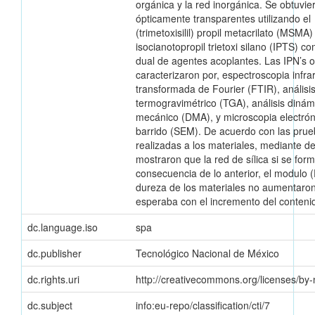
orgánica y la red inorgánica. Se obtuvie
ópticamente transparentes utilizando el
(trimetoxisilil) propil metacrilato (MSMA) 
isocianotopropil trietoxi silano (IPTS) c
dual de agentes acoplantes. Las IPN’s 
caracterizaron por, espectroscopia infra
transformada de Fourier (FTIR), análisi
termogravimétrico (TGA), análisis dinám
mecánico (DMA), y microscopia electrón
barrido (SEM). De acuerdo con las pru
realizadas a los materiales, mediante d
mostraron que la red de sílica si se fo
consecuencia de lo anterior, el modulo (E
dureza de los materiales no aumentaro
esperaba con el incremento del contenid
dc.language.iso
spa
dc.publisher
Tecnológico Nacional de México
dc.rights.uri
http://creativecommons.org/licenses/by-
dc.subject
info:eu-repo/classification/cti/7