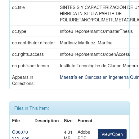
dc.title
SÍNTESIS Y CARACTERIZACIÓN DE U
HÍBRIDA IN SITU A PARTIR DE
POLIURETANO/POLIMETILMETACRILA
dc.type
info:eu-repo/semantics/masterThesis
dc.contributor.director
Martinez Martinez, Martina
dc.rights.access
info:eu-repo/semantics/openAccess
dc.publisher.tecnm
Instituto Tecnológico de Ciudad Madero
Appears in
Maestría en Ciencias en Ingeniería Quí
Collections:
Files in This Item:
File
Description
Size
Format
G00070
4.31
Adobe
View/Open
313_don
MB
PDF