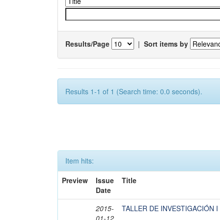
Results/Page
|
Sort items by
Results 1-1 of 1 (Search time: 0.0 seconds).
Item hits:
Preview
Issue
Title
Date
2015-
TALLER DE INVESTIGACIÓN 
01-12