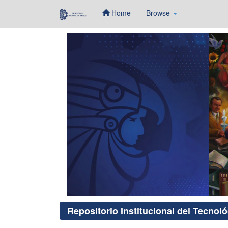
Home
Browse
Skip
navigation
Repositorio Institucional del Tecnol