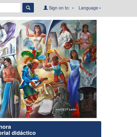
Sign on to:
Language
nora
rial didáctico