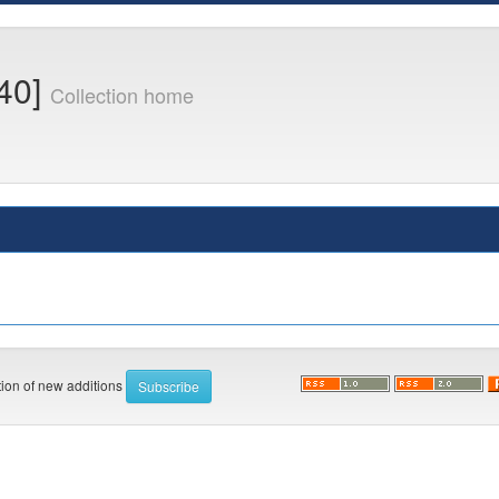
[40]
Collection home
ation of new additions