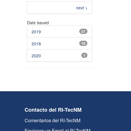
next >
Date issued
2019
21
2018
18
2020
1
Contacto del RI-TecNM
Comentarios del RI-TecNM
Envíanos un Email al RI-TecNM