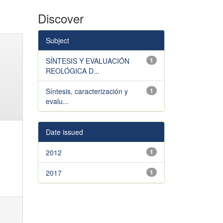
Discover
Subject
SÍNTESIS Y EVALUACIÓN
1
REOLÓGICA D...
Síntesis, caracterización y
1
evalu...
Date issued
2012
1
2017
1