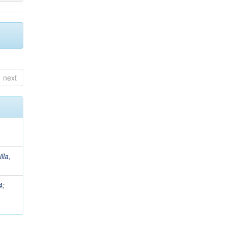
next
lla,
4
;
,