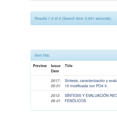
Results 1-2 of 2 (Search time: 0.001 seconds).
Item hits:
Preview
Issue
Title
Date
2017-
Síntesis, caracterización y eva
05-01
15 modificada con PO4 3-
2012-
SÍNTESIS Y EVALUACIÓN RE
06-01
FENÓLICOS