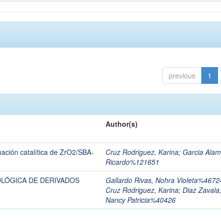
previous
1
Author(s)
luación catalítica de ZrO2/SBA-
Cruz Rodriguez, Karina
;
Garcia Alami
Ricardo%121651
OLÓGICA DE DERIVADOS
Gallardo Rivas, Nohra Violeta%4672
Cruz Rodriguez, Karina
;
Diaz Zavala
Nancy Patricia%40426