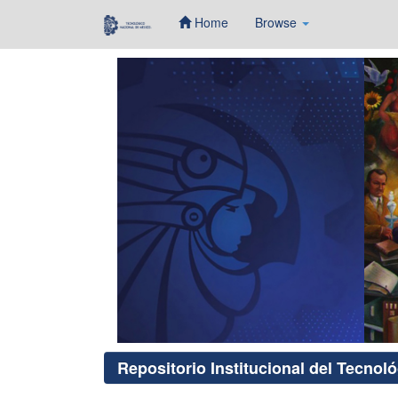
Home
Browse
Skip
navigation
Repositorio Institucional del Tecnol