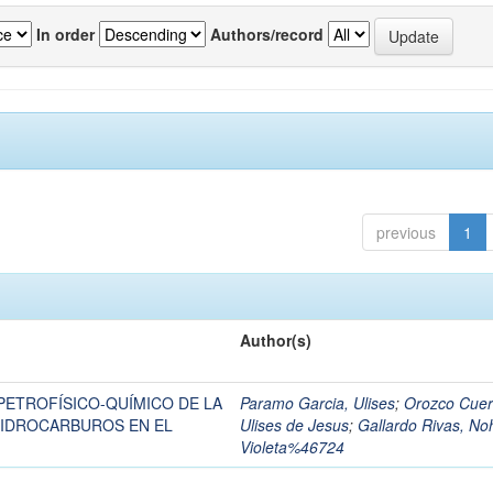
In order
Authors/record
previous
1
Author(s)
PETROFÍSICO-QUÍMICO DE LA
Paramo Garcia, Ulises
;
Orozco Cuer
HIDROCARBUROS EN EL
Ulises de Jesus
;
Gallardo Rivas, No
Violeta%46724