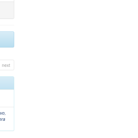
next
vo,
hra