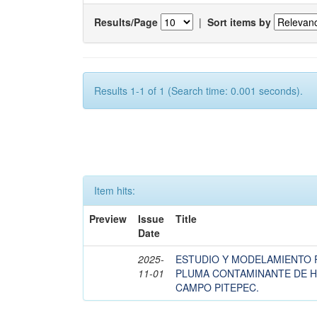
Results/Page
|
Sort items by
Results 1-1 of 1 (Search time: 0.001 seconds).
Item hits:
Preview
Issue
Title
Date
2025-
ESTUDIO Y MODELAMIENTO 
11-01
PLUMA CONTAMINANTE DE 
CAMPO PITEPEC.