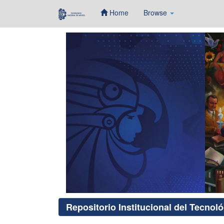
Home
Browse
Skip
navigation
Repositorio Institucional del Tecnol