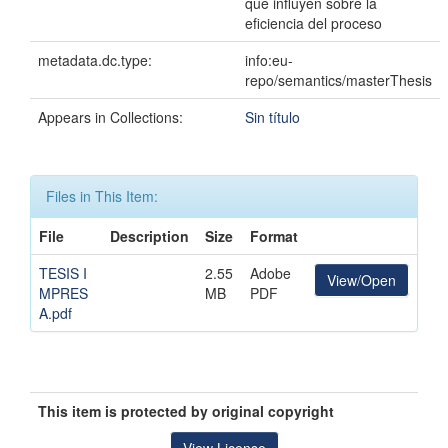
que influyen sobre la
eficiencia del proceso
metadata.dc.type:
info:eu-
repo/semantics/masterThesis
Appears in Collections:
Sin título
Files in This Item:
File
Description
Size
Format
TESIS I
2.55
Adobe
View/Open
MPRES
MB
PDF
A.pdf
This item is protected by original copyright