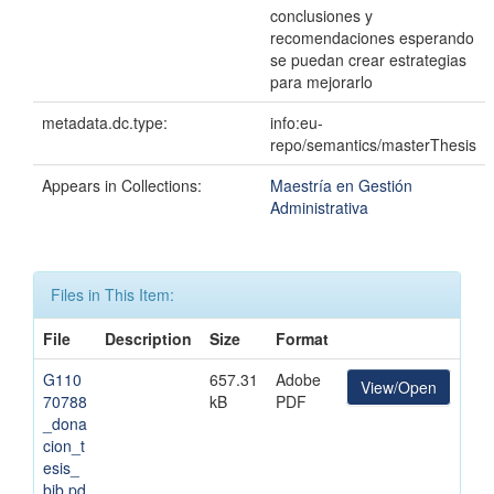
conclusiones y
recomendaciones esperando
se puedan crear estrategias
para mejorarlo
metadata.dc.type:
info:eu-
repo/semantics/masterThesis
Appears in Collections:
Maestría en Gestión
Administrativa
Files in This Item:
File
Description
Size
Format
G110
657.31
Adobe
View/Open
70788
kB
PDF
_dona
cion_t
esis_
bib.pd