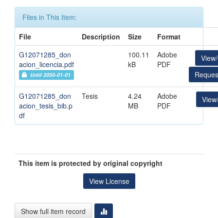
Files in This Item:
File
Description
Size
Format
G12071285_don
100.11
Adobe
View
acion_licencia.pdf
kB
PDF
Reques
Until 2050-01-01
G12071285_don
Tesis
4.24
Adobe
View
acion_tesis_bib.p
MB
PDF
df
This item is protected by original copyright
View License
Show full item record