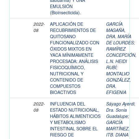
sabdariffa) Y UNA
EMULSIÓN
(Bioinsecticida).
2022-
APLICACIÓN DE
GARCÍA
08
RECUBRIMIENTOS DE
MAGAÑA,
QUITOSANO
DRA. MARÍA
FUNCIONALIZADO CON
DE LOURDES
;
ÓXIDOS MIXTOS EN
RAMÍREZ
YACA MÍNIMAMENTE
CONCEPCIÓN,
PROCESADA: ANÁLISIS
L.N. HEIDI
FISICOQUÍMICO,
RUBÍ
;
NUTRICIONAL Y
MONTALVO
CONTENIDO DE
GONZÁLEZ,
COMPUESTOS
DRA.
BIOACTIVOS
EFIGENIA
2022-
INFLUENCIA DEL
Sáyago Ayerdi,
08
ESTADO NUTRICIONAL,
Dra. Sonia
HÁBITOS ALIMENTICIOS
Guadalupe
;
Y METABOLISMO
GARCÍA
INTESTINAL SOBRE EL
MARTÍNEZ,
RIESGO DE
ITB. DIANA