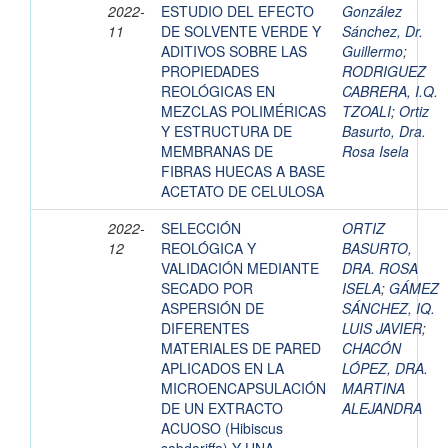
2022-
ESTUDIO DEL EFECTO
González
11
DE SOLVENTE VERDE Y
Sánchez, Dr.
ADITIVOS SOBRE LAS
Guillermo
;
PROPIEDADES
RODRIGUEZ
REOLÓGICAS EN
CABRERA, I.Q.
MEZCLAS POLIMÉRICAS
TZOALI
;
Ortiz
Y ESTRUCTURA DE
Basurto, Dra.
MEMBRANAS DE
Rosa Isela
FIBRAS HUECAS A BASE
ACETATO DE CELULOSA
2022-
SELECCIÓN
ORTIZ
12
REOLÓGICA Y
BASURTO,
VALIDACIÓN MEDIANTE
DRA. ROSA
SECADO POR
ISELA
;
GÁMEZ
ASPERSIÓN DE
SÁNCHEZ, IQ.
DIFERENTES
LUIS JAVIER
;
MATERIALES DE PARED
CHACÓN
APLICADOS EN LA
LÓPEZ, DRA.
MICROENCAPSULACIÓN
MARTINA
DE UN EXTRACTO
ALEJANDRA
ACUOSO (Hibiscus