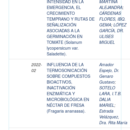
INTENSIDAD EN LA
MARTINA
EMERGENCIA, EL
ALEJANDRA
;
CRECIMIENTO
CÁRDENAS
TEMPRANO Y RUTAS DE
FLORES, IBQ.
SEÑALIZACIÓN
GEMA
;
LÓPEZ
ASOCIADAS A LA
GARCÍA, DR.
GERMINACIÓN EN
ULISES
TOMATE (Solanum
MIGUEL
lycopersicum var.
Saladette).
2022-
INFLUENCIA DE LA
Amador
02
TERMOSONICACIÓN
Espejo, Dr.
SOBRE COMPUESTOS
Genaro
BIOACTIVOS,
Gustavo
;
INACTIVACIÓN
SOTELO
ENZIMÁTICA Y
LARA, I.T.B.
MICROBIOLÓGICA EN
DALIA
NÉCTAR DE FRESA
MARIEL
;
(Fragaria ananassa).
Estrada
Velázquez,
Dra. Rita María