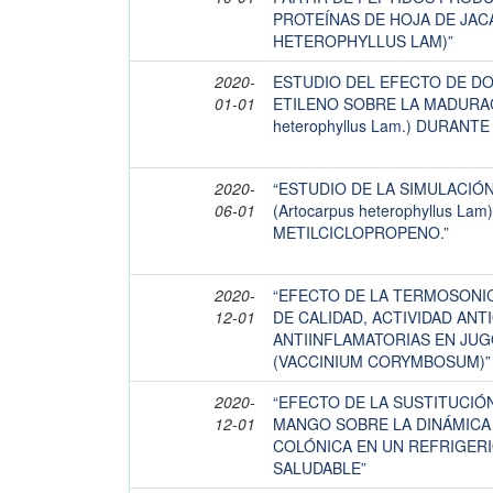
PROTEÍNAS DE HOJA DE JA
HETEROPHYLLUS LAM)”
2020-
ESTUDIO DEL EFECTO DE D
01-01
ETILENO SOBRE LA MADURACI
heterophyllus Lam.) DURAN
2020-
“ESTUDIO DE LA SIMULACIÓ
06-01
(Artocarpus heterophyllus La
METILCICLOPROPENO.”
2020-
“EFECTO DE LA TERMOSONI
12-01
DE CALIDAD, ACTIVIDAD ANT
ANTIINFLAMATORIAS EN JU
(VACCINIUM CORYMBOSUM)”
2020-
“EFECTO DE LA SUSTITUCI
12-01
MANGO SOBRE LA DINÁMICA
COLÓNICA EN UN REFRIGER
SALUDABLE”