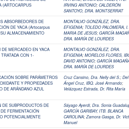
CA (ARTOCARPUS
IRVING ANTONIO
;
CALDERÓN
SANTOYO, DRA. MONTSERRAT
OS ABSORBEDORES DE
MONTALVO GONZÁLEZ, DRA.
ÓN DE YACA (Artocarpus
EFIGENIA
;
TOLEDO PALOMERA, I. 
TE SU ALMACENAMIENTO
MARIA DE JESUS
;
GARCÍA MAGAÑ
DRA. MARÍA DE LOURDES
N DE MERCADEO EN YACA
MONTALVO GONZÁLEZ, DRA.
m) TRATADA CON 1-
EFIGENIA
;
MORELOS FLORES, IB
DAVID ANTONIO
;
GARCÍA MAGAÑA
DRA. MARÍA DE LOURDES
CACIÓN SOBRE PARÁMETROS
Cruz Cansino, Dra. Nelly del S.
;
Del
IOXIDANTE Y PROPIEDADES
Ángel Cruz, IBQ. José Armando
;
GO DE ARÁNDANO AZUL
Velázquez Estrada, Dr. Rita María
ÓN DE SUBPRODUCTOS DE
Sáyago Ayerdi, Dra. Sonia Guadalu
 DE FERMENTACIÓN
GARCÍA GARIBAY, ITB. BLANCA
IO POTENCIALMENTE
CAROLINA
;
Zamora Gasga, Dr. Vict
Manuel