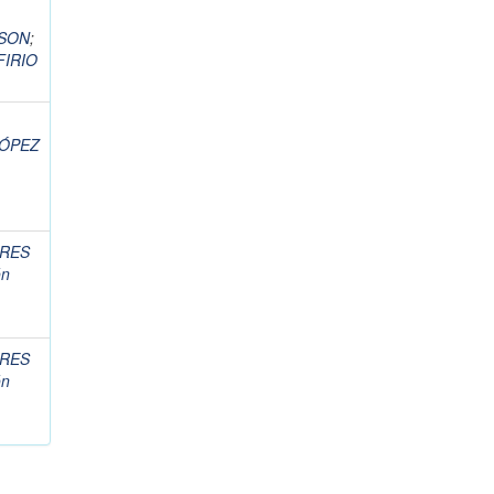
DSON
;
FIRIO
ÓPEZ
RES
ón
RES
ón