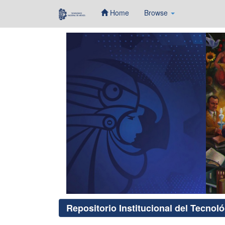
Home
Browse
Skip
navigation
Repositorio Institucional del Tecnol