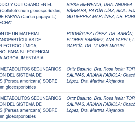
ODIO Y QUITOSANO EN EL
BIRKE BIEWENDT, DRA. ANDREA
letotrichum gloeosporioides,
BÁRBARA
;
RAYÓN DÍAZ, BIOL. E
 PAPAYA (Carica papaya L.)
GUTIÉRREZ MARTÍNEZ, DR. POR
ECHA”
ÓN DE UN MATERIAL
RODRÍGUEZ LÓPEZ, DR. AARÓN
;
ANOPARTÍCULAS DE
FLORES RAMÍREZ, ANA YARELI
;
L
ELECTROQUÍMICA,
GARCÍA, DR. ULISES MIGUEL
NO, PARA SU POTENCIAL
IA AGROALIMENTARIA
 METABOLITOS SECUNDARIOS
Ortiz Basurto, Dra. Rosa Isela
;
TOR
ÓN DEL SISTEMA DE
SALINAS, ARIANA FABIOLA
;
Chac
(Persea americana) SOBRE
López, Dra. Martina Alejandra
um gloeosporioides
 METABOLITOS SECUNDARIOS
Ortiz Basurto, Dra. Rosa Isela
;
TOR
ÓN DEL SISTEMA DE
SALINAS, ARIANA FABIOLA
;
Chac
(Persea americana) SOBRE
López, Dra. Martina Alejandra
um gloeosporioides