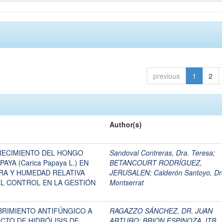
previous
1
2
Author(s)
RECIMIENTO DEL HONGO
Sandoval Contreras, Dra. Teresa
;
PAYA (Carica Papaya L.) EN
BETANCOURT RODRÍGUEZ,
RA Y HUMEDAD RELATIVA
JERUSALEN
;
Calderón Santoyo, Dr
L CONTROL EN LA GESTIÓN
Montserrat
BRIMIENTO ANTIFÚNGICO A
RAGAZZO SÁNCHEZ, DR. JUAN
CTO DE HIDRÓLISIS DE
ARTURO
;
BRION ESPINOZA, ITB.