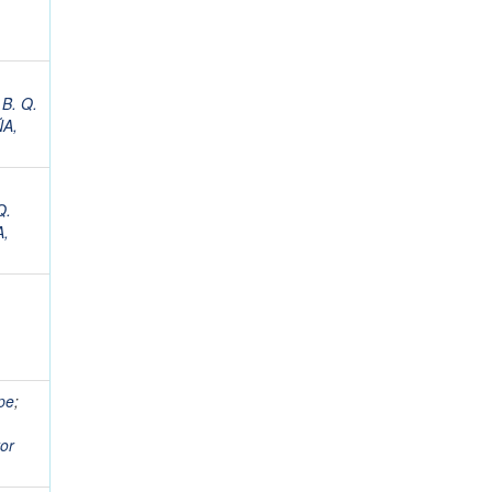
B. Q.
A,
Q.
,
pe
;
or