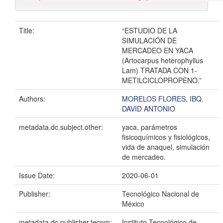
Title:
“ESTUDIO DE LA
SIMULACIÓN DE
MERCADEO EN YACA
(Artocarpus heterophyllus
Lam) TRATADA CON 1-
METILCICLOPROPENO.”
Authors:
MORELOS FLORES, IBQ.
DAVID ANTONIO
metadata.dc.subject.other:
yaca, parámetros
fisicoquímicos y fisiológicos,
vida de anaquel, simulación
de mercadeo.
Issue Date:
2020-06-01
Publisher:
Tecnológico Nacional de
México
metadata.dc.publisher.tecnm:
Instituto Tecnológico de