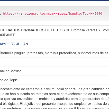
m:
https://rinacional.tecnm.mx/jspui/handle/TecNM/5940
EXTRACTOS ENZIMÁTICOS DE FRUTOS DE Bromelia karatas Y Brom
OXIDANTE
YO, IBQ JULIÁN
Bromelia pinguin, proteasas, hidrólisis proteolítica, subproductos de ca
nal de México
ico de Tepic
rocesamiento de camarón a nivel mundial genera una gran cantidad de 
 que se han buscado estrategias para el aprovechamiento de sus compu
ítica (por vía enzimática, microbiana y autolisis) para la generación de
d biológica). El objetivo del presente trabajo fue emplear extractos de
olizar proteínas de la cabeza de camarón blanco (Litopenaeus vanname