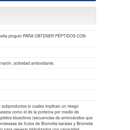
elia pinguin PARA OBTENER PÉPTIDOS CON
marón, actividad antioxidante.
subproductos lo cuales implican un riesgo
estos como el de la proteína por medio de
 péptidos bioactivos (secuencias de aminoácidos que
 proteasas de frutos de Bromelia karatas y Bromelia
i) para generar hidrolizados con capacidad