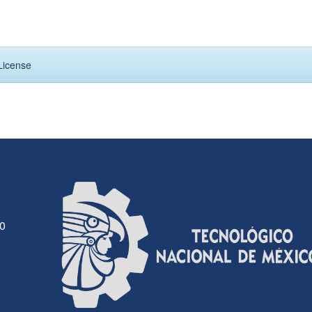
License
30