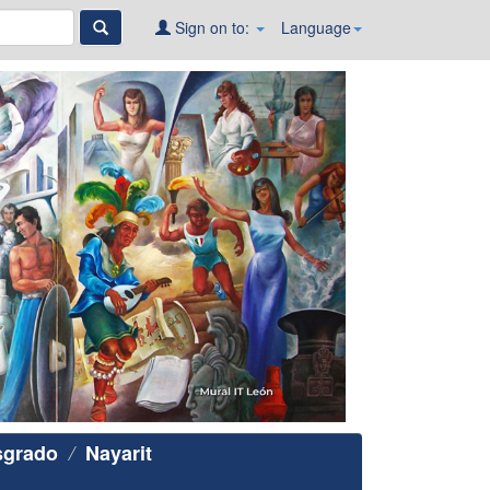
Sign on to:
Language
sgrado
Nayarit