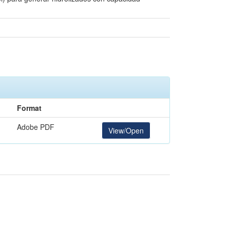
Format
Adobe PDF
View/Open