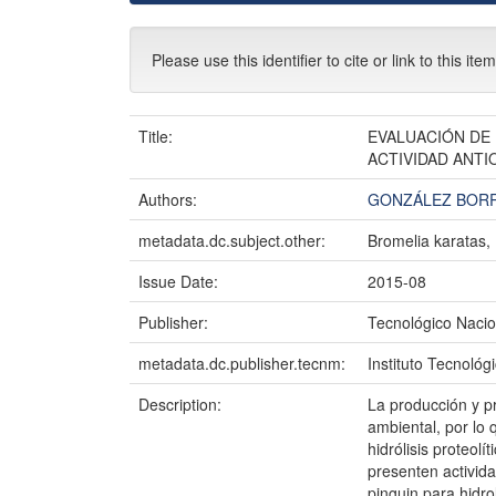
Please use this identifier to cite or link to this ite
Title:
EVALUACIÓN DE 
ACTIVIDAD ANTI
Authors:
GONZÁLEZ BORRA
metadata.dc.subject.other:
Bromelia karatas, 
Issue Date:
2015-08
Publisher:
Tecnológico Nacio
metadata.dc.publisher.tecnm:
Instituto Tecnológ
Description:
La producción y p
ambiental, por lo
hidrólisis proteol
presenten activida
pinguin para hidr