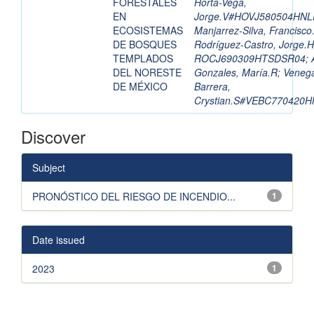
FORESTALES
Horta-Vega,
EN
Jorge.V#HOVJ580504HN
ECOSISTEMAS
Manjarrez-Silva, Francisco
DE BOSQUES
Rodríguez-Castro, Jorge.
TEMPLADOS
ROCJ690309HTSDSR04
;
DEL NORESTE
Gonzales, María.R
;
Veneg
DE MÉXICO
Barrera,
Crystian.S#VEBC770420
Discover
Subject
PRONÓSTICO DEL RIESGO DE INCENDIO...
1
Date issued
2023
1