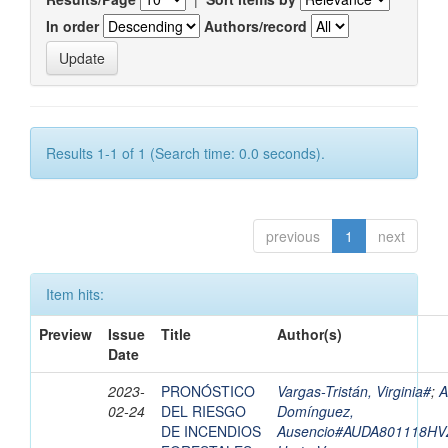
In order
Authors/record
Results 1-1 of 1 (Search time: 0.0 seconds).
previous
1
next
Item hits:
Preview
Issue
Title
Author(s)
Date
2023-
PRONÓSTICO
Vargas-Tristán, Virginia#
;
A
02-24
DEL RIESGO
Domínguez,
DE INCENDIOS
Ausencio#AUDA801118H