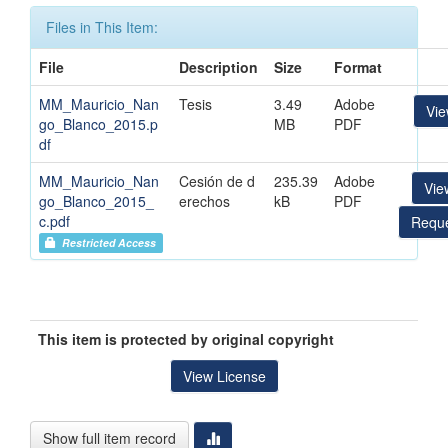
Files in This Item:
File
Description
Size
Format
MM_Mauricio_Nan
Tesis
3.49
Adobe
Vi
go_Blanco_2015.p
MB
PDF
df
MM_Mauricio_Nan
Cesión de d
235.39
Adobe
Vie
go_Blanco_2015_
erechos
kB
PDF
c.pdf
Reque
Restricted Access
This item is protected by original copyright
View License
Show full item record