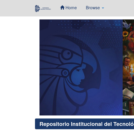
Home
Browse
Skip
navigation
Repositorio Institucional del Tecnol