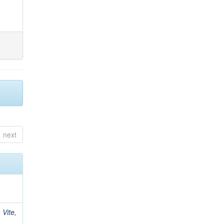
next
 Vite,