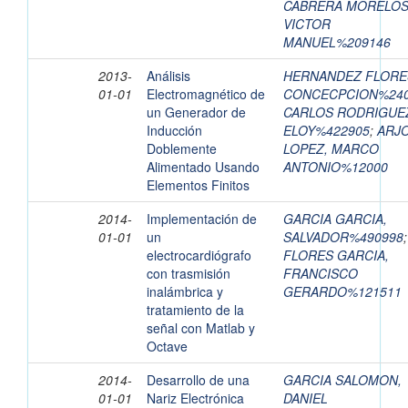
CABRERA MORELOS
VICTOR
MANUEL%209146
2013-
Análisis
HERNANDEZ FLORE
01-01
Electromagnético de
CONCECPCION%240
un Generador de
CARLOS RODRIGUE
Inducción
ELOY%422905
;
ARJ
Doblemente
LOPEZ, MARCO
Alimentado Usando
ANTONIO%12000
Elementos Finitos
2014-
Implementación de
GARCIA GARCIA,
01-01
un
SALVADOR%490998
;
electrocardiógrafo
FLORES GARCIA,
con trasmisión
FRANCISCO
inalámbrica y
GERARDO%121511
tratamiento de la
señal con Matlab y
Octave
2014-
Desarrollo de una
GARCIA SALOMON,
01-01
Nariz Electrónica
DANIEL