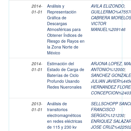
2014-
Análisis y
AVILA ELIZONDO,
01-01
Representación
GUILLERMO%47557
Gráfica de
CABRERA MORELOS
Descargas
VICTOR
Atmosféricas para
MANUEL%209146
Obtener Índices de
Riesgo de Rayos en
la Zona Norte de
México
2014-
Estimación del
ARJONA LOPEZ, M
01-01
Estado de Carga de
ANTONIO%12000
;
Baterías de Ciclo
SANCHEZ GONZALE
Profundo Usando
JULIAN JAVIER%445
Redes Nueronales
HERNANDEZ FLORE
CONCEPCION%2403
2013-
Análisis de
SELLSCHOPP SANC
01-01
transitorios
FRANCISCO
electromagnéticos
SERGIO%121230
;
en redes eléctricas
ENRIQUEZ SALAZAR
de 115 y 230 kv
JOSE CRUZ%42250