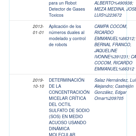
para un Robot
ALBERTO%490938
;
Detector de Gases
MEZA MEDINA, JOS
Toxicos
LUIS%223672
2013-
Aplicación de los
CAMPA COCOM,
01-01
números duales al
RICARDO
modelado y control
EMMANUEL%66312
;
de robots
BERNAL FRANCO,
JAQUELINE
IVONNE%391231
;
C
COCOM, RICARDO
EMMANUEL%66312
2019-
DETERMINACIÓN
Salaz Hernández, Lui
10-10
DE LA
Alejandro
;
Castrejón
CONCENTRACIOÓN
González, Edgar
MICELAR CRÍTICA
Omar%209705
DEL OCTIL
SULFATO DE SODIO
(SOS) EN MEDIO
ACUOSO USANDO
DINÁMICA
MOLECULAR