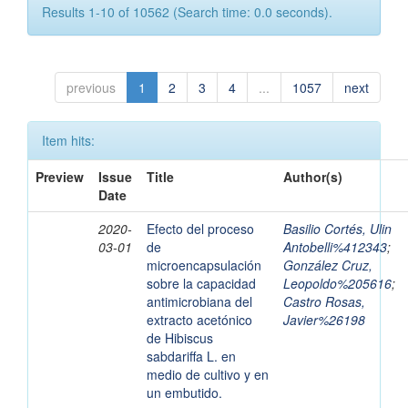
Results 1-10 of 10562 (Search time: 0.0 seconds).
previous
1
2
3
4
...
1057
next
Item hits:
Preview
Issue
Title
Author(s)
Date
2020-
Efecto del proceso
Basilio Cortés, Ulin
03-01
de
Antobelli%412343
;
microencapsulación
González Cruz,
sobre la capacidad
Leopoldo%205616
;
antimicrobiana del
Castro Rosas,
extracto acetónico
Javier%26198
de Hibiscus
sabdariffa L. en
medio de cultivo y en
un embutido.