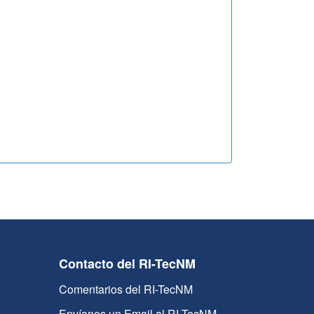
Contacto del RI-TecNM
Comentarios del RI-TecNM
Envíanos un Email al RI-TecNM