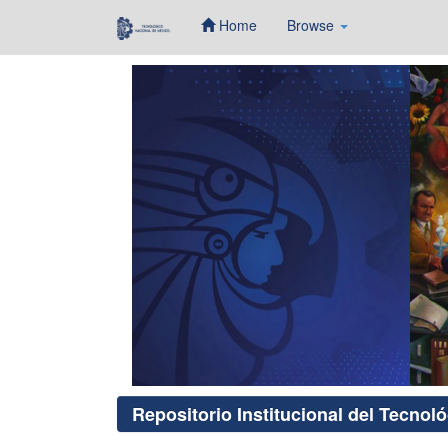
Home
Browse
Skip
navigation
Repositorio Institucional del Tecnol