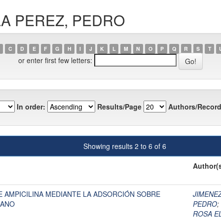
VILA PEREZ, PEDRO
C
D
E
F
G
H
I
J
K
L
M
N
O
P
Q
R
S
T
or enter first few letters:
In order:
Results/Page
Authors/Record
Showing results 2 to 6 of 6
Author(
 AMPICILINA MEDIANTE LA ADSORCIÓN SOBRE
JIMENEZ
SANO
PEDRO
;
ROSA E