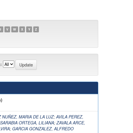
U
V
W
X
Y
Z
:
s)
 NUÑEZ, MARIA DE LA LUZ
;
AVILA PEREZ,
SARABIA ORTEGA, LILIANA
;
ZAVALA ARCE,
LVIRA
;
GARCIA GONZALEZ, ALFREDO