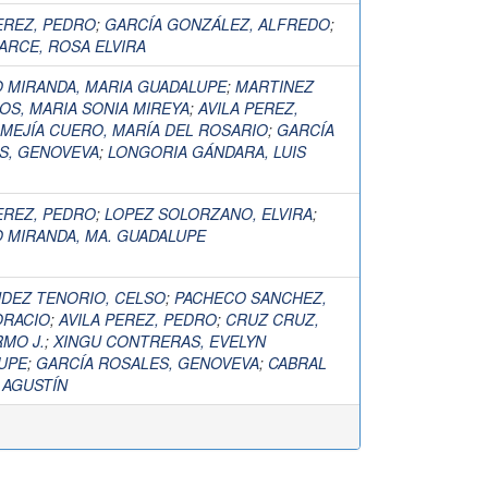
EREZ, PEDRO
;
GARCÍA GONZÁLEZ, ALFREDO
;
ARCE, ROSA ELVIRA
 MIRANDA, MARIA GUADALUPE
;
MARTINEZ
OS, MARIA SONIA MIREYA
;
AVILA PEREZ,
MEJÍA CUERO, MARÍA DEL ROSARIO
;
GARCÍA
S, GENOVEVA
;
LONGORIA GÁNDARA, LUIS
EREZ, PEDRO
;
LOPEZ SOLORZANO, ELVIRA
;
 MIRANDA, MA. GUADALUPE
DEZ TENORIO, CELSO
;
PACHECO SANCHEZ,
ORACIO
;
AVILA PEREZ, PEDRO
;
CRUZ CRUZ,
RMO J.
;
XINGU CONTRERAS, EVELYN
UPE
;
GARCÍA ROSALES, GENOVEVA
;
CABRAL
 AGUSTÍN