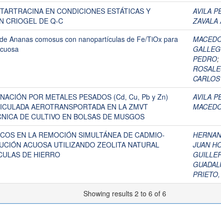
TARTRACINA EN CONDICIONES ESTÁTICAS Y
AVILA P
N CRIOGEL DE Q-C
ZAVALA 
so de Ananas comosus con nanopartículas de Fe/TiOx para
MACEDO
acuosa
GALLEG
PEDRO
;
ROSALE
CARLOS
ACIÓN POR METALES PESADOS (Cd, Cu, Pb y Zn)
AVILA P
TICULADA AEROTRANSPORTADA EN LA ZMVT
MACEDO
CNICA DE CULTIVO EN BOLSAS DE MUSGOS
OS EN LA REMOCIÓN SIMULTÁNEA DE CADMIO-
HERNAN
UCIÓN ACUOSA UTILIZANDO ZEOLITA NATURAL
JUAN H
CULAS DE HIERRO
GUILLE
GUADAL
PRIETO,
Showing results 2 to 6 of 6