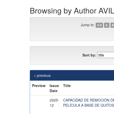
Browsing by Author A
Jump to:
0-9
A
B
Sort by:
< previous
Preview
Issue
Title
Date
2025-
CAPACIDAD DE REMOCIÓN DE
12
PELÍCULA A BASE DE QUITO