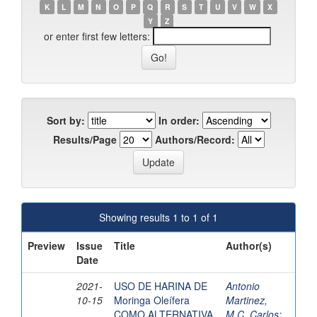
K
L
M
N
O
P
Q
R
S
T
U
V
W
X
Y
Z
or enter first few letters:
Sort by:
In order:
Results/Page
Authors/Record:
Showing results 1 to 1 of 1
Preview
Issue
Title
Author(s)
Date
2021-
USO DE HARINA DE
Antonio
10-15
Moringa Oleífera
Martinez,
COMO ALTERNATIVA
M.C. Carlos
;