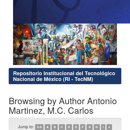
Repositorio Institucional del Tecnológico
Nacional de México (RI - TecNM)
Browsing by Author Antonio
Martinez, M.C. Carlos
Jump to:
0-9
A
B
C
D
E
F
G
H
I
J