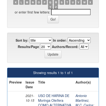
K
L
M
N
O
P
Q
R
S
T
U
V
W
X
Y
Z
or enter first few letters:
Sort by:
In order:
Results/Page
Authors/Record:
Showing results 1 to 1 of 1
Preview
Issue
Title
Author(s)
Date
2021-
USO DE HARINA DE
Antonio
10-15
Moringa Oleífera
Martinez,
COMO ALTERNATIVA
M.C. Carlos
;