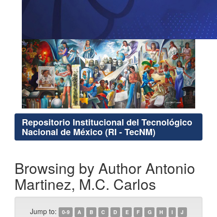
Repositorio Institucional del Tecnológico
Nacional de México (RI - TecNM)
Browsing by Author Antonio
Martinez, M.C. Carlos
Jump to:
0-9
A
B
C
D
E
F
G
H
I
J