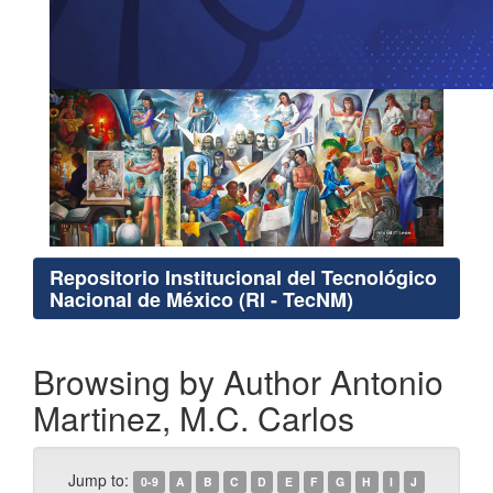
Repositorio Institucional del Tecnológico
Nacional de México (RI - TecNM)
Browsing by Author Antonio
Martinez, M.C. Carlos
Jump to:
0-9
A
B
C
D
E
F
G
H
I
J