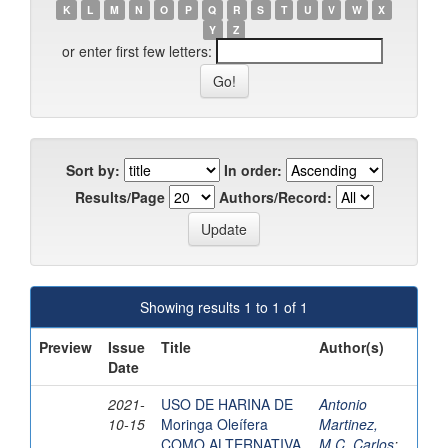
K
L
M
N
O
P
Q
R
S
T
U
V
W
X
Y
Z
or enter first few letters:
Sort by:
In order:
Results/Page
Authors/Record:
Showing results 1 to 1 of 1
Preview
Issue
Title
Author(s)
Date
2021-
USO DE HARINA DE
Antonio
10-15
Moringa Oleífera
Martinez,
COMO ALTERNATIVA
M.C. Carlos
;