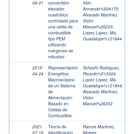
08-01
convertidor
Irbin
elevador
Armando%934175
;
cuadrático
Alvarado Martinez,
controlado para
Victor
una celda de
Manuel%26233
;
combustible
Lopez Lopez, Ma.
tipo PEM
Guadalupe%121844
utilizando
márgenes de
robustez
2015-
Representación
Schacht Rodriguez,
04-24
Energética
Ricardo%513024
;
Macroscópica
Lopez Lopez, Ma.
de un Sistema
Guadalupe%121844
;
de
Alvarado Martinez,
Alimentación
Victor
Basado en
Manuel%26233
Celdas de
Combustible
2021-
Teoría de
Ramos Martinez,
07-16
Identificación
Moises