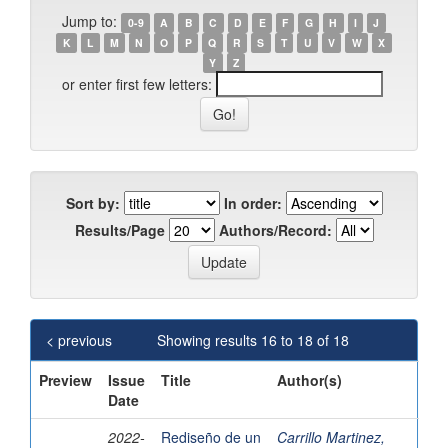
Jump to:
0-9
A
B
C
D
E
F
G
H
I
J
K
L
M
N
O
P
Q
R
S
T
U
V
W
X
Y
Z
or enter first few letters:
Sort by:
In order:
Results/Page
Authors/Record:
< previous
Showing results 16 to 18 of 18
Preview
Issue
Title
Author(s)
Date
2022-
Rediseño de un
Carrillo Martinez,