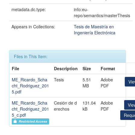
metadata.dc.type:
info:eu-
repo/semantics/masterThesis
Appears in Collections:
Tesis de Maestría en
Ingeniería Electrónica
Files in This Item:
File
Description
Size
Format
ME_Ricardo_Scha
Tesis
5.51
Adobe
Vi
cht_Rodriguez_201
MB
PDF
5.pdf
ME_Ricardo_Scha
Cesión de d
131.04
Adobe
Vie
cht_Rodriguez_201
erechos
kB
PDF
5_c.pdf
Reque
Restricted Access