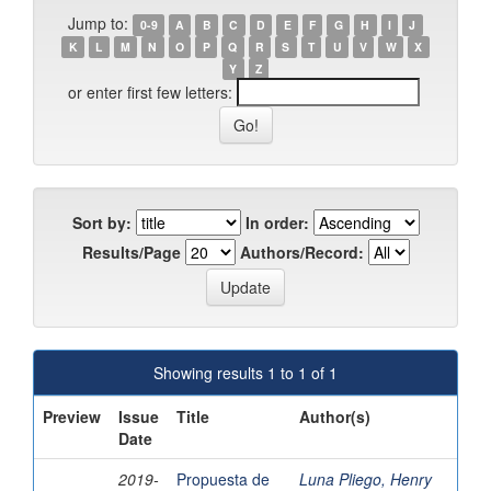
Jump to:
0-9
A
B
C
D
E
F
G
H
I
J
K
L
M
N
O
P
Q
R
S
T
U
V
W
X
Y
Z
or enter first few letters:
Sort by:
In order:
Results/Page
Authors/Record:
Showing results 1 to 1 of 1
Preview
Issue
Title
Author(s)
Date
2019-
Propuesta de
Luna Pliego, Henry