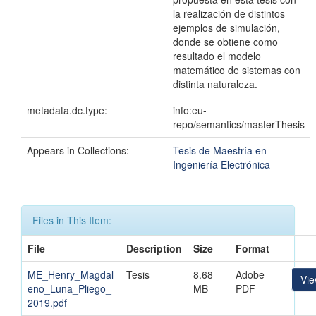
la realización de distintos
ejemplos de simulación,
donde se obtiene como
resultado el modelo
matemático de sistemas con
distinta naturaleza.
metadata.dc.type:
info:eu-
repo/semantics/masterThesis
Appears in Collections:
Tesis de Maestría en
Ingeniería Electrónica
Files in This Item:
File
Description
Size
Format
ME_Henry_Magdal
Tesis
8.68
Adobe
Vi
eno_Luna_Pliego_
MB
PDF
2019.pdf