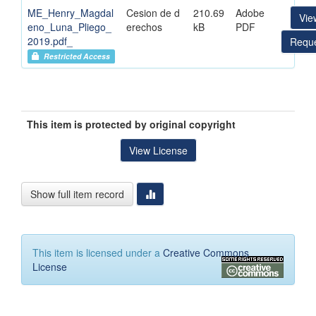
ME_Henry_Magdal
Cesion de d
210.69
Adobe
Vie
eno_Luna_Pliego_
erechos
kB
PDF
2019.pdf_
Reque
Restricted Access
This item is protected by original copyright
View License
Show full item record
This item is licensed under a
Creative Commons
License