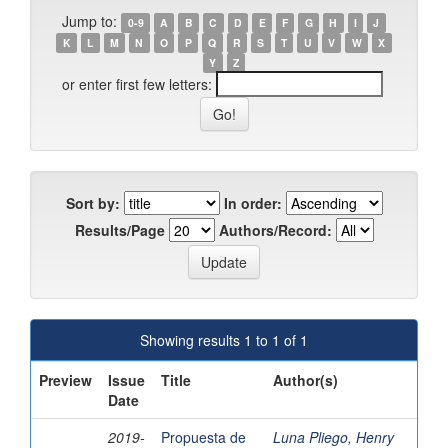
Jump to:
0-9
A
B
C
D
E
F
G
H
I
J
K
L
M
N
O
P
Q
R
S
T
U
V
W
X
Y
Z
or enter first few letters:
Sort by:
In order:
Results/Page
Authors/Record:
Showing results 1 to 1 of 1
Preview
Issue
Title
Author(s)
Date
2019-
Propuesta de
Luna Pliego, Henry