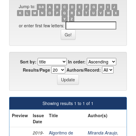
Jump to:
0-9
A
B
C
D
E
F
G
H
I
J
K
L
M
N
O
P
Q
R
S
T
U
V
W
X
Y
Z
or enter first few letters:
Sort by:
In order:
Results/Page
Authors/Record:
Showing results 1 to 1 of 1
Preview
Issue
Title
Author(s)
Date
2019-
Algoritmo de
Miranda Araujo,