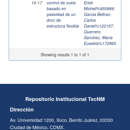
10-17
control de vuelo
Erick
basado en
Michell%850866
;
pasividad de un
Garcia Beltran,
dron de
Carlos
estructura flexible
Daniel%122157
;
Guerrero
Sanchez, Maria
Eusebia%172965
Showing results 1 to 1 of 1
Repositorio Institucional TecNM
Dirección
Av. Universidad 1200, Xoco, Benito Juárez, 03330
Ciudad de México, CDMX.