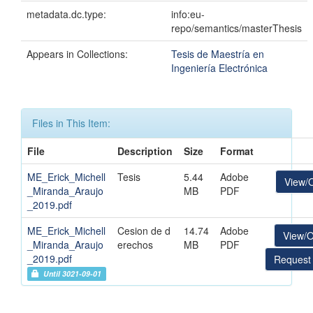
metadata.dc.type:
info:eu-
repo/semantics/masterThesis
Appears in Collections:
Tesis de Maestría en
Ingeniería Electrónica
Files in This Item:
File
Description
Size
Format
ME_Erick_Michell
Tesis
5.44
Adobe
View/
_Miranda_Araujo
MB
PDF
_2019.pdf
ME_Erick_Michell
Cesion de d
14.74
Adobe
View/
_Miranda_Araujo
erechos
MB
PDF
_2019.pdf
Request
Until 3021-09-01